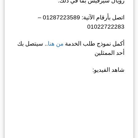
رويال سيرفيس بما في ذلك:
اتصل بأرقام الآتية: 01287223589 –
01022722283
أكمل نموذج طلب الخدمة
من هنا
.. سيتصل بك
أحد الممثلين
شاهد الفيديو: