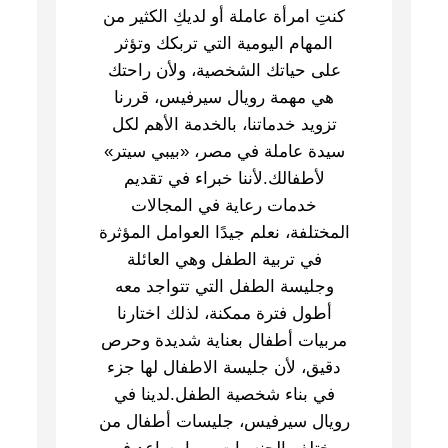
كنتِ امرأة عاملة أو لديكِ الكثير من
المهام اليومية التي تربكك وتؤثر
على حياتك الشخصية، ولأن راحتك
هي مهمة رويال سيرفيس، قررنا
تزويد خدماتنا، بالخدمة الأهم لكل
سيدة عاملة في مصر، «بيبي سيتر»
لأطفالك.لأننا خبراء في تقديم
خدمات رعاية في المجالات
المختلفة، نعلم جيدًا العوامل المؤثرة
في تربية الطفل وهي العائلة
وجليسة الطفل التي تتواجد معه
أطول فترة ممكنة، لذلك اختارنا
مربيات أطفال بعناية شديدة وحرص
دقيق، لأن جليسة الاطفال لها جزء
في بناء شخصية الطفل.لدينا في
رويال سيرفيس، جليسات أطفال من
مختلف الجنسيات، مما يساعد في