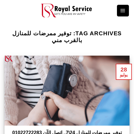
Ski
t
conten
TAG ARCHIVES:
توفير ممرضات للمنازل
بالقرب مني
28
يوليو
توفير ممرضات للمنازل 24\7.. اتصل الآن 01022722283