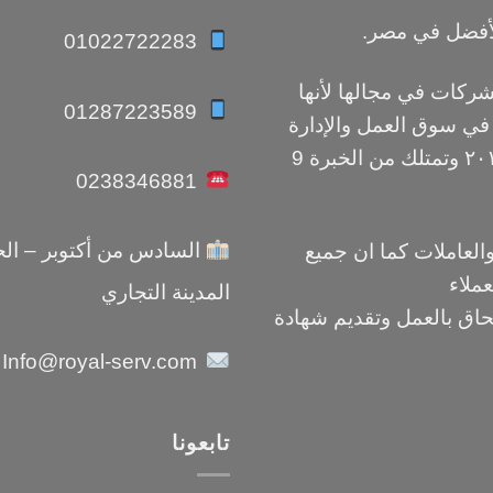
أفضل في مصر.
01022722283
كات في مجالها لأنها
01287223589
 في سوق العمل والإدارة
أنشأت شركة رويال سرفيس من عام ٢٠١٢ وتمتلك من الخبرة 9
0238346881
السادس من أكتوبر – الحي
والعاملات كما ان جميع
عملاء
المدينة التجاري
حاق بالعمل وتقديم شهادة
Info@royal-serv.com
تابعونا