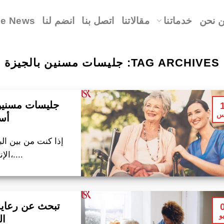
 نحن
خدماتنا
مقالاتنا
اتصل بنا
انضم لنا
le News
TAG ARCHIVES:
جليسات مسنين بالجيزة
جليسات مسنين
س
أسعار 
إذا كنت من بين ال
الإنترنت، فتوقف عن ذلك الآن،....
تبحث عن رعاية 
و
الآن 