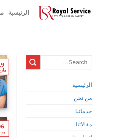
Ski
الرئيسية
من
t
conten
19
مار
الرئيسية
من نحن
خدماتنا
مقالاتنا
06
يوني