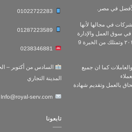
أفضل في مصر.
01022722283
كات في مجالها لأنها
01287223589
 في سوق العمل والإدارة
أنشأت شركة رويال سرفيس من عام ٢٠١٢ وتمتلك من الخبرة 9
0238346881
السادس من أكتوبر – الحي
والعاملات كما ان جميع
عملاء
المدينة التجاري
حاق بالعمل وتقديم شهادة
Info@royal-serv.com
تابعونا