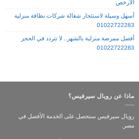
الأرخص
أسهل وسيلة لاستئجار شغالة شركات نظافة منزلية
01022722283
أفضل ممرضة منزلية بالشهر.. لا تتردد في الحجز
01022722283
ماذا عن رويال سيرفيس؟
رويال سيرفيس ستحصل على الخدمة الأفضل في
مصر.