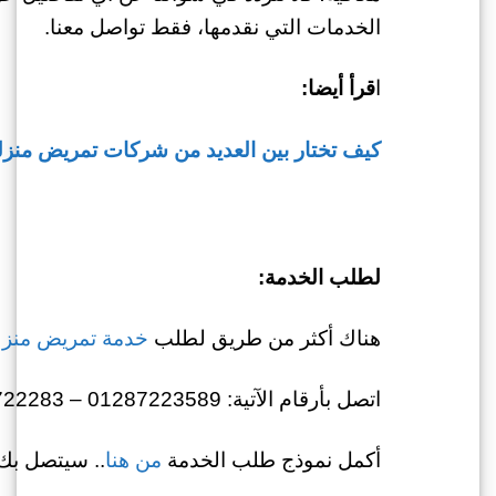
الخدمات التي نقدمها، فقط تواصل معنا.
ا
قرأ أيضا:
كيف تختار بين العديد من شركات تمريض منزلي م
لطلب الخدمة:
هناك أكثر من طريق لطلب
خدمة تمريض منز
اتصل بأرقام الآتية: 01287223589 – 01022722283
أكمل نموذج طلب الخدمة
من هنا
.. سيتصل بك 