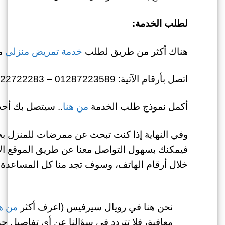
لطلب الخدمة:
هناك أكثر من طريق لطلب
خدمة تمريض منزلي
من
اتصل بأرقام الآتية: 01287223589 – 01022722283
أكمل نموذج طلب الخدمة
من هنا
.. سيتصل بك أحد 
وفي النهاية إذا كنت تبحث عن
ممرضات للمنزل بخصم
فيمكنك بسهول التواصل معنا عن طريق الموقع الإل
خلال أرقام الهاتف، وسوف تجد منا كل المساعدة 
نحن هنا في رويال سيرفيس (اعرف أكثر
من هن
معافية، فلا تتردد في سؤالنا عن أي تفاصيل 