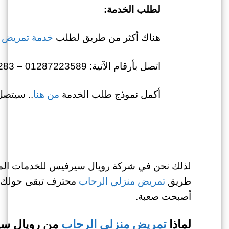
لطلب الخدمة:
هناك أكثر من طريق لطلب
خدمة تمريض 
اتصل بأرقام الآتية: 01287223589 – 01022722283
أكمل نموذج طلب الخدمة
من هنا
.. سيتصل
لذلك نحن في شركة رويال سيرفيس للخدمات المنزل
طريق
تمريض منزلي الرحاب
محترف تبقى حولك وت
أصبحت صعبة.
لماذا
تمريض منزلي الرحاب
من رويال س