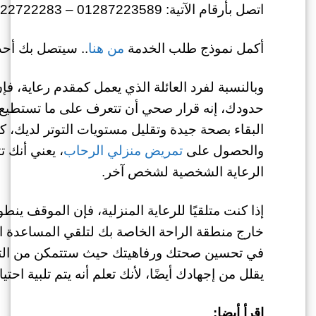
اتصل بأرقام الآتية: 01287223589 – 01022722283
أكمل نموذج طلب الخدمة
من هنا
.. سيتصل بك أحد 
وبالنسبة لفرد العائلة الذي يعمل كمقدم رعاية، 
حدودك، إنه قرار صحي أن تتعرف على ما تستطيع 
البقاء بصحة جيدة وتقليل مستويات التوتر لديك، كم
والحصول على
تمريض منزلي الرحاب
، يعني أنك 
الرعاية الشخصية لشخص آخر.
إذا كنت متلقيًا للرعاية المنزلية، فإن الموقف ين
خارج منطقة الراحة الخاصة بك لتلقي المساعدة 
في تحسين صحتك ورفاهيتك حيث ستتمكن من التركي
يقلل من إجهادك أيضًا، لأنك تعلم أنه يتم تلبية احتي
اقرأ أيضا: