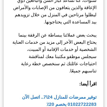
سنوات، كنا نساعد كبار السن والبالغين ذوي
الإعاقة والذين يتعافون من الإصابات والأمراض
ليظلوا مرتاحين في المنزل من خلال تزويدهم
بيد المساعدة التي يحتاجونها.
يبحث بعض عملائنا ببساطة عن الرفقة بينما
يحتاج البعض الآخر إلى مزيد من خدمات العناية
الشخصية أو خدمات الإقامة أو المبيت،
سيجلس موظفو مكتبنا معك لمناقشة
احتياجات عائلتك ثم سنخصص خطة رعاية
تناسبهم جميعًا.
اقرأ أيضا:
توفير ممرضات للمنازل 24\7.. اتصل الآن
01022722283 بخصم 20٪