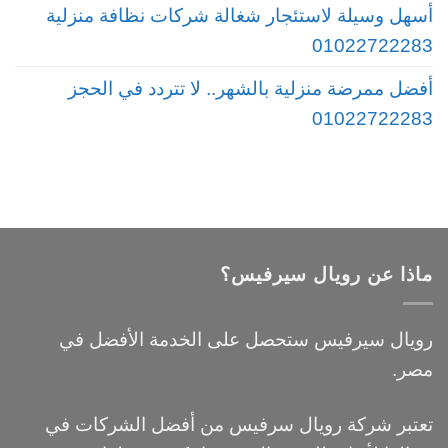
أسهل وسيلة لاستئجار شغالة شركات نظافة منزلية
01022722283
أفضل ممرضة منزلية بالشهر.. لا تتردد في الحجز
01022722283
ماذا عن رويال سيرفيس؟
رويال سيرفيس ستحصل على الخدمة الأفضل في
مصر.
تعتبر شركة رويال سرفيس من أفضل الشركات في