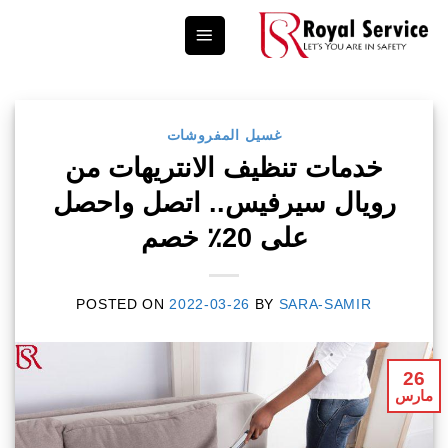
Ski
t
conten
غسيل المفروشات
خدمات تنظيف الانتريهات من
رويال سيرفيس.. اتصل واحصل
على 20٪ خصم
POSTED ON
2022-03-26
BY
SARA-SAMIR
26
مارس