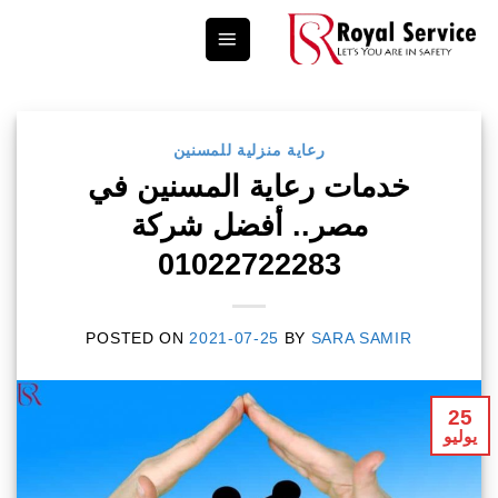
Ski
t
conten
رعاية منزلية للمسنين
خدمات رعاية المسنين في
مصر.. أفضل شركة
01022722283
POSTED ON
2021-07-25
BY
SARA SAMIR
25
يوليو