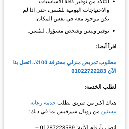
التأكد من توفير كافة الأساسيات
والاحتياجات اليومية للمًسن، حتى إذا لم
تكن موجود معه في نفس المكان.
توفير ونيس وشخص مسؤول للمُسن.
اقرأ أيضا:
مطلوب تمريض منزلي محترفة 100٪.. اتصل بنا
الآن 01022722283
لطلب الخدمة:
هناك أكثر من طريق لطلب
خدمة رعاية
مسنين
من رويال سيرفيس بما في ذلك:
اتصل بأرقام الآتية: 01287223589 –