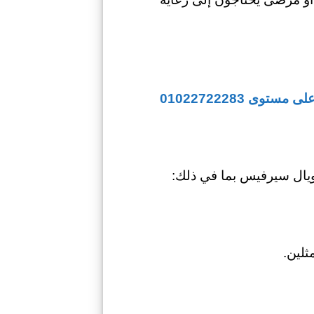
 01022722283
ال سيرفيس بما في ذلك:
ثلين.