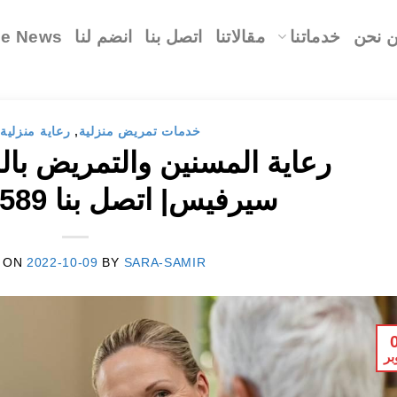
 نحن
خدماتنا
مقالاتنا
اتصل بنا
انضم لنا
le News
خدمات تمريض منزلية
,
رعاية منزلية
رعاية المسنين والتمريض بال
سيرفيس| اتصل بنا 01287223589
 ON
2022-10-09
BY
SARA-SAMIR
بر