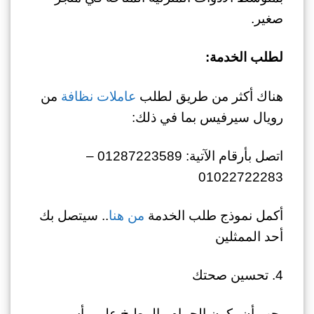
صغير.
لطلب الخدمة:
هناك أكثر من طريق لطلب
عاملات نظافة
من
رويال سيرفيس بما في ذلك:
اتصل بأرقام الآتية: 01287223589 –
01022722283
أكمل نموذج طلب الخدمة
من هنا
.. سيتصل بك
أحد الممثلين
4. تحسين صحتك
يجب أن يكون الحمام والمطبخ على رأس