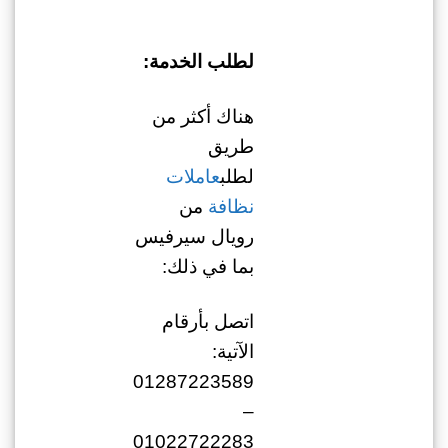
لطلب الخدمة:
هناك أكثر من
طريق
لطلب
عاملات
نظافة
من
رويال سيرفيس
بما في ذلك:
اتصل بأرقام
الآتية:
01287223589
–
01022722283