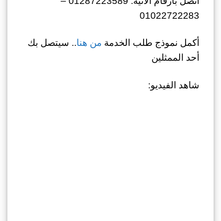
اتصل بأرقام الآتية: 01287223589 –
01022722283
أكمل نموذج طلب الخدمة
من هنا
.. سيتصل بك
أحد الممثلين
شاهد الفيديو: