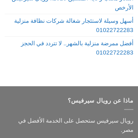
الأرخص
أسهل وسيلة لاستئجار شغالة شركات نظافة منزلية
01022722283
أفضل ممرضة منزلية بالشهر.. لا تتردد في الحجز
01022722283
ماذا عن رويال سيرفيس؟
رويال سيرفيس ستحصل على الخدمة الأفضل في
مصر.