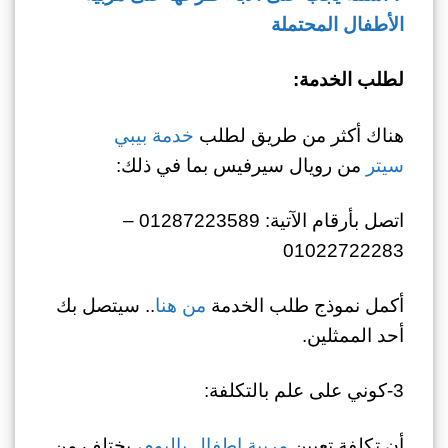
الأطفال المحتملة
لطلب الخدمة:
هناك أكثر من طريق لطلب
خدمة بيبي
سيتر
من رويال سيرفيس بما في ذلك:
اتصل بأرقام الآتية: 01287223589 –
01022722283
أكمل نموذج طلب الخدمة
من هنا
.. سيتصل بك
أحد الممثلين.
3-كوني على علم بالتكلفة:
أن تكلفة تعيين
مربية اطفال باليوم
، يختلف من