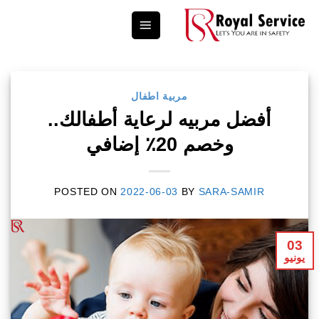
Ski
t
conten
مربية اطفال
أفضل مربيه لرعاية أطفالك..
وخصم 20٪ إضافي
POSTED ON
2022-06-03
BY
SARA-SAMIR
03
يونيو