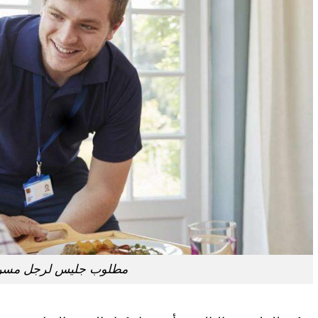
مطلوب جليس لرجل مس