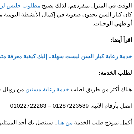
الوقت في المنزل بمفردهم، لذلك يصبح
مطلوب جليس لر
كان كبار السن يجدون صعوبة في إكمال الأنشطة اليومية مث
أو طهي الوجبات.
اقرأ أيضا:
خدمة رعاية كبار السن ليست سهلة.. إليك كيفية معرفة مت
لطلب الخدمة:
هناك أكثر من طريق لطلب
خدمة رعاية مسنين
من رويال س
اتصل بأرقام الآتية: 01287223589 – 01022722283
أكمل نموذج طلب الخدمة
من هنا
.. سيتصل بك أحد الممثلين