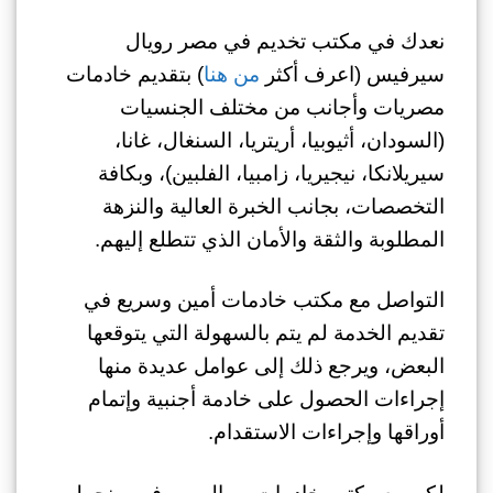
نعدك في مكتب تخديم في مصر رويال
سيرفيس (اعرف أكثر
من هنا
) بتقديم خادمات
مصريات وأجانب من مختلف الجنسيات
(
السودان،
أثيوبيا،
أريتريا،
السنغال،
غانا،
سيريلانكا،
نيجيريا،
زامبيا،
الفلبين)،
وبكافة
التخصصات، بجانب الخبرة العالية والنزهة
المطلوبة والثقة والأمان الذي تتطلع إليهم.
التواصل مع مكتب خادمات أمين وسريع في
تقديم الخدمة لم يتم بالسهولة التي يتوقعها
البعض، ويرجع ذلك إلى عوامل عديدة منها
إجراءات الحصول على خادمة أجنبية وإتمام
أوراقها وإجراءات الاستقدام.
لكن مع مكتب خادمات رويال سيرفيس نحمل