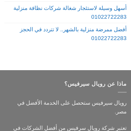
أسهل وسيلة لاستئجار شغالة شركات نظافة منزلية
01022722283
أفضل ممرضة منزلية بالشهر.. لا تتردد في الحجز
01022722283
ماذا عن رويال سيرفيس؟
رويال سيرفيس ستحصل على الخدمة الأفضل في
مصر.
تعتبر شركة رويال سرفيس من أفضل الشركات في