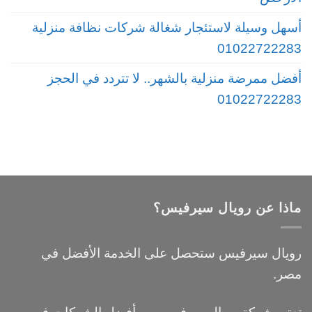
أسهل وسيلة لاستئجار شغالة شركات نظافة منزلية
01022722283
أفضل ممرضة منزلية بالشهر.. لا تتردد في الحجز
01022722283
ماذا عن رويال سيرفيس؟
رويال سيرفيس ستحصل على الخدمة الأفضل في
مصر.